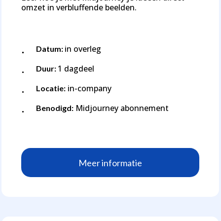
omzet in verbluffende beelden.
in overleg
Datum:
1 dagdeel
Duur:
in-company
Locatie:
Midjourney abonnement
Benodigd:
M
e
e
r
i
n
f
o
r
m
a
t
i
e