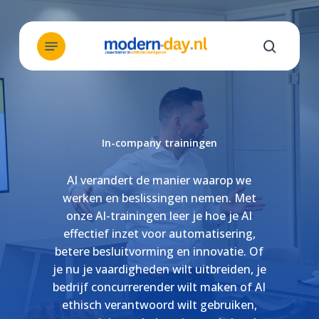
Skip
to
Menu
main
search
content
In-company trainingen
AI verandert de manier waarop we
werken en beslissingen nemen. Met
onze AI-trainingen leer je hoe je AI
effectief inzet voor automatisering,
betere besluitvorming en innovatie. Of
je nu je vaardigheden wilt uitbreiden, je
bedrijf concurrerender wilt maken of AI
ethisch verantwoord wilt gebruiken,