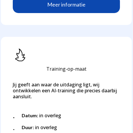
M
e
e
r
i
n
f
o
r
m
a
t
i
e
Training-op-maat
Jij geeft aan waar de uitdaging ligt, wij
ontwikkelen een AI-training die precies daarbij
aansluit.
in overleg
Datum:
in overleg
Duur: