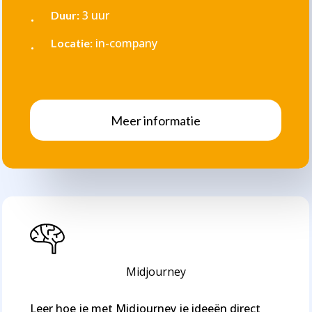
3 uur
Duur:
in-company
Locatie:
M
e
e
r
i
n
f
o
r
m
a
t
i
e
Midjourney
Leer hoe je met Midjourney je ideeën direct