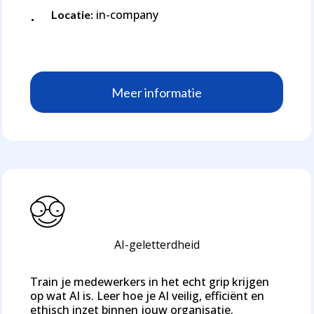
in-company
Locatie:
M
e
e
r
i
n
f
o
r
m
a
t
i
e
AI-geletterdheid
Train je medewerkers in het echt grip krijgen
op wat AI is. Leer hoe je AI veilig, efficiënt en
ethisch inzet binnen jouw organisatie.