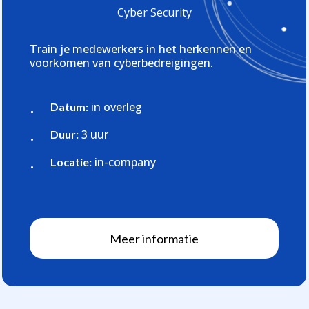
Cyber Security
Train je medewerkers in het herkennen en
voorkomen van cyberbedreigingen.
in overleg
Datum:
3 uur
Duur:
in-company
Locatie:
M
e
e
r
i
n
f
o
r
m
a
t
i
e