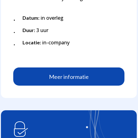
in overleg
Datum:
3 uur
Duur:
in-company
Locatie:
M
e
e
r
i
n
f
o
r
m
a
t
i
e