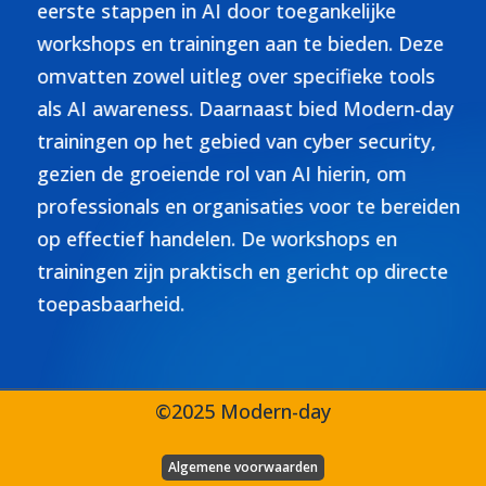
eerste stappen in AI door toegankelijke
workshops en trainingen aan te bieden. Deze
omvatten zowel uitleg over specifieke tools
als AI awareness. Daarnaast bied Modern-day
trainingen op het gebied van cyber security,
gezien de groeiende rol van AI hierin, om
professionals en organisaties voor te bereiden
op effectief handelen. De workshops en
trainingen zijn praktisch en gericht op directe
toepasbaarheid.
©2025 Modern-day
Algemene voorwaarden